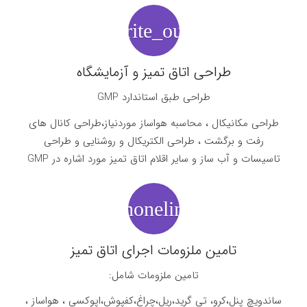
favorite_outline
طراحی اتاق تمیز و آزمایشگاه
طراحی طبق استاندارد GMP
طراحی مکانیکال ، محاسبه هواساز موردنیاز،طراحی کانال های
رفت و برگشت ، طراحی الکتریکال و روشنایی و طراحی
تاسیسات و آب ساز و سایر اقلام اتاق تمیز مورد اشاره در GMP
phonelink
تامین ملزومات اجرای اتاق تمیز
تامین ملزومات شامل:
ساندویچ پنل،کرو، تی گرید،ریل،چراغ،کفپوش،اپوکسی ، هواساز ،